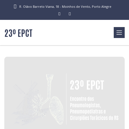
R. Olávo Barreto Viana, 18 - Moinhos de Vento, Porto Alegre
23º EPCT