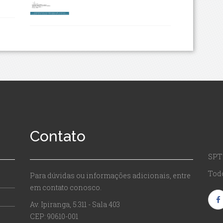
Contato
SPT
Todo
Para dúvidas ou informações adicionais, entre
em contato conosco.
Av. Ipiranga, 5.311 - Sala 403
CEP: 90610-001