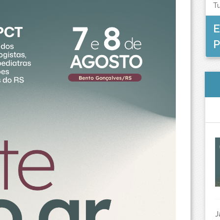
T
E
P
J