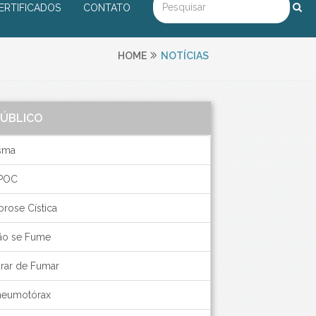
ERTIFICADOS
CONTATO
HOME
NOTÍCIAS
PÚBLICO
sma
POC
brose Cística
ão se Fume
arar de Fumar
neumotórax