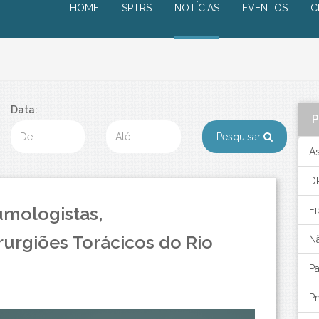
HOME
SPTRS
NOTÍCIAS
EVENTOS
C
Data:
Pesquisar
A
D
umologistas,
Fi
urgiões Torácicos do Rio
N
P
P